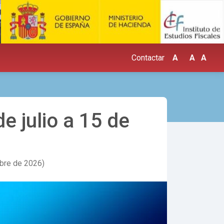
+
-
Contactar
A
A
A
e julio a 15 de
mbre de 2026)